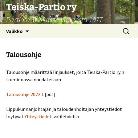
Siirry
Teiska-Partio ry
sisältöön
Partiota Teiskossa vuodesta 1977
Haku:
Valikko
Talousohje
Talousohje määrittää linjaukset, joita Teiska-Partio ry:n
toiminnassa noudatetaan.
Talousohje 2022.1
[pdf]
Lippukunnanjohtajan ja taloudenhoitajan yhteystiedot
löytyvät
Yhteystiedot
-välilehdeltä.