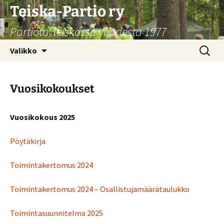
Siirry
Teiska-Partio ry
sisältöön
Partiota Teiskossa vuodesta 1977
Haku:
Valikko
Vuosikokoukset
Vuosikokous 2025
Pöytäkirja
Toimintakertomus 2024
Toimintakertomus 2024 – Osallistujamäärätaulukko
Toimintasuunnitelma 2025