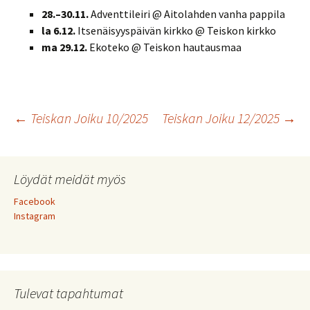
28.–30.11.
Adventtileiri @ Aitolahden vanha pappila
la 6.12.
Itsenäisyyspäivän kirkko @ Teiskon kirkko
ma 29.12.
Ekoteko @ Teiskon hautausmaa
Artikkelien
←
Teiskan Joiku 10/2025
Teiskan Joiku 12/2025
→
selaus
Löydät meidät myös
Facebook
Instagram
Tulevat tapahtumat