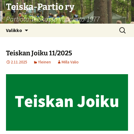
Siirry
Teiska-Partio ry
sisältöön
Partiota Teiskossa vuodesta 1977
Haku:
Valikko
Teiskan Joiku 11/2025
2.11.2025
Yleinen
Milla Valio