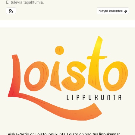
Ei tulevia tapahtumia.
Näytä kalenteri
Teiska-Partio on Loistolippukunta. Loisto on osoitus lippukunnan