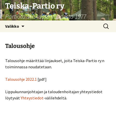
Siirry
Teiska-Partio ry
sisältöön
Partiota Teiskossa vuodesta 1977
Haku:
Valikko
Talousohje
Talousohje määrittää linjaukset, joita Teiska-Partio ry:n
toiminnassa noudatetaan.
Talousohje 2022.1
[pdf]
Lippukunnanjohtajan ja taloudenhoitajan yhteystiedot
löytyvät
Yhteystiedot
-välilehdeltä.