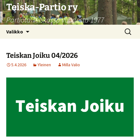
Siirry
Teiska-Partio ry
sisältöön
Partiota Teiskossa vuodesta 1977
Haku:
Valikko
Teiskan Joiku 04/2026
5.4.2026
Yleinen
Milla Valio