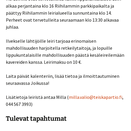
alkaa perjantaina klo 16 Riihilammin parkkipaikalta ja
päättyy Riihilammin leirialueella sunnuntaina klo 14.
Perheet ovat tervetulleita seuraamaan klo 13:30 alkavaa
juhlaa.
Ilvekselle lähtijöille leiri tarjoaa erinomaisen
mahdollisuuden harjoitella retkeilytaitoja, ja lopuille
lippukuntalaisille mahdollisuuden päästä kesäleireilemään
kavereiden kanssa. Leirimaksu on 10 €.
Laita päivät kalenteriin, lisää tietoa ja ilmoittautuminen
seuraavassa Joikussa!
Lisätietoja leiristä antaa Milla (
milla.valio@teiskapartio.fi
,
044 567 3993)
Tulevat tapahtumat