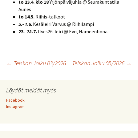
to 23.4. klo 18
Yrjönpäiväjuhla @ Seurakuntatila
Aunes
to 14.5.
Riihis-talkoot
5.–7.6.
Kesäleiri Varvus @ Riihilampi
23.–31.7.
Ilves26-leiri @ Evo, Hämeenlinna
Artikkelien
←
Teiskan Joiku 03/2026
Teiskan Joiku 05/2026
→
selaus
Löydät meidät myös
Facebook
Instagram