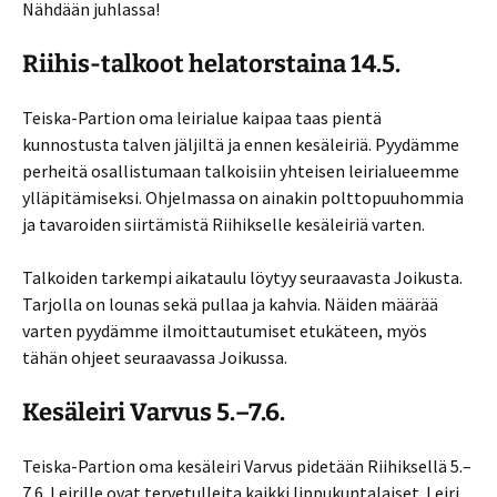
Nähdään juhlassa!
Riihis-talkoot helatorstaina 14.5.
Teiska-Partion oma leirialue kaipaa taas pientä
kunnostusta talven jäljiltä ja ennen kesäleiriä. Pyydämme
perheitä osallistumaan talkoisiin yhteisen leirialueemme
ylläpitämiseksi. Ohjelmassa on ainakin polttopuuhommia
ja tavaroiden siirtämistä Riihikselle kesäleiriä varten.
Talkoiden tarkempi aikataulu löytyy seuraavasta Joikusta.
Tarjolla on lounas sekä pullaa ja kahvia. Näiden määrää
varten pyydämme ilmoittautumiset etukäteen, myös
tähän ohjeet seuraavassa Joikussa.
Kesäleiri Varvus 5.–7.6.
Teiska-Partion oma kesäleiri Varvus pidetään Riihiksellä 5.–
7.6. Leirille ovat tervetulleita kaikki lippukuntalaiset. Leiri