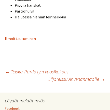
Pipo ja hanskat
Partiohuivi!
Halutessa hieman leiriherkkua
Ilmoittautuminen
Artikkelien
←
Teiska-Partio ry:n vuosikokous
Liljareissu Ahvenanmaalle
→
selaus
Löydät meidät myös
Facebook