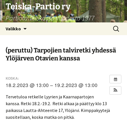
Siirry
Teiska-Partio ry
sisältöön
Partiota Teiskossa vuodesta 1977
Haku:
Valikko
(peruttu) Tarpojien talviretki yhdessä
Ylöjärven Otavien kanssa
KOSKA:
18.2.2023 @ 13:00 – 19.2.2023 @ 13:00
Tervetuloa retkelle Lyyrien ja Kaarnapartojen
kanssa. Retki 18.2.-19.2. Retki alkaa ja päättyy klo 13
paikassa Lautta-Ahteentie 17, Ylöjärvi. Kimppakyytejä
suositellaan, koska matka on pitkä.