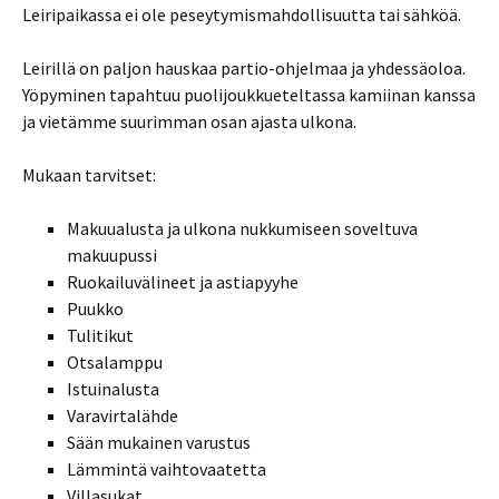
Leiripaikassa ei ole peseytymismahdollisuutta tai sähköä.
Leirillä on paljon hauskaa partio-ohjelmaa ja yhdessäoloa.
Yöpyminen tapahtuu puolijoukkueteltassa kamiinan kanssa
ja vietämme suurimman osan ajasta ulkona.
Mukaan tarvitset:
Makuualusta ja ulkona nukkumiseen soveltuva
makuupussi
Ruokailuvälineet ja astiapyyhe
Puukko
Tulitikut
Otsalamppu
Istuinalusta
Varavirtalähde
Sään mukainen varustus
Lämmintä vaihtovaatetta
Villasukat