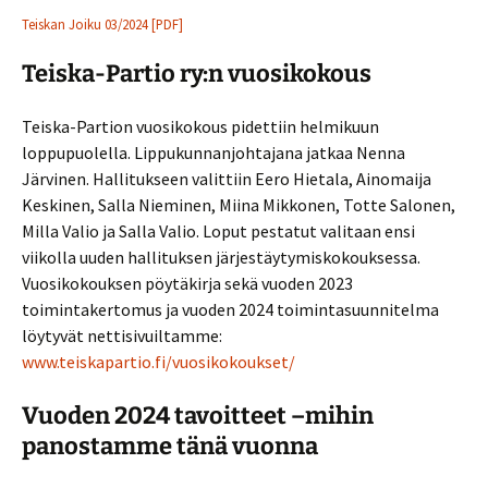
Teiskan Joiku 03/2024 [PDF]
Teiska-Partio ry:n vuosikokous
Teiska-Partion vuosikokous pidettiin helmikuun
loppupuolella. Lippukunnanjohtajana jatkaa Nenna
Järvinen. Hallitukseen valittiin Eero Hietala, Ainomaija
Keskinen, Salla Nieminen, Miina Mikkonen, Totte Salonen,
Milla Valio ja Salla Valio. Loput pestatut valitaan ensi
viikolla uuden hallituksen järjestäytymiskokouksessa.
Vuosikokouksen pöytäkirja sekä vuoden 2023
toimintakertomus ja vuoden 2024 toimintasuunnitelma
löytyvät nettisivuiltamme:
www.teiskapartio.fi/vuosikokoukset/
Vuoden 2024 tavoitteet –mihin
panostamme tänä vuonna