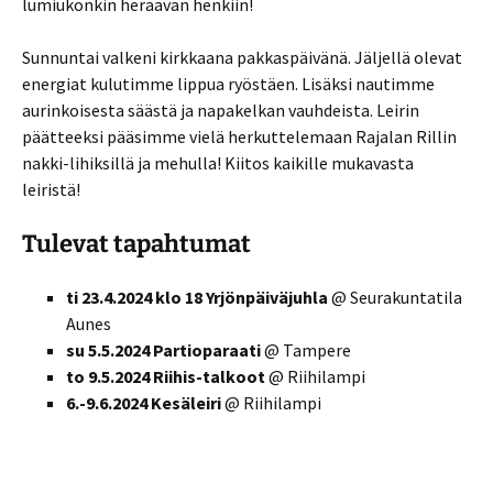
lumiukonkin heräävän henkiin!
Sunnuntai valkeni kirkkaana pakkaspäivänä. Jäljellä olevat
energiat kulutimme lippua ryöstäen. Lisäksi nautimme
aurinkoisesta säästä ja napakelkan vauhdeista. Leirin
päätteeksi pääsimme vielä herkuttelemaan Rajalan Rillin
nakki-lihiksillä ja mehulla! Kiitos kaikille mukavasta
leiristä!
Tulevat tapahtumat
ti 23.4.2024 klo 18 Yrjönpäiväjuhla
@ Seurakuntatila
Aunes
su 5.5.2024 Partioparaati
@ Tampere
to 9.5.2024 Riihis-talkoot
@ Riihilampi
6.-9.6.2024 Kesäleiri
@ Riihilampi