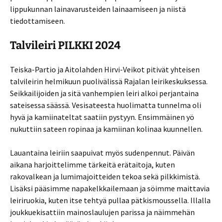
lippukunnan lainavarusteiden lainaamiseen ja niistä
tiedottamiseen.
Talvileiri PILKKI 2024
Teiska-Partio ja Aitolahden Hirvi-Veikot pitivät yhteisen
talvileirin helmikuun puolivälissä Rajalan leirikeskuksessa.
Seikkailijoiden ja sitä vanhempien leiri alkoi perjantaina
sateisessa säässä. Vesisateesta huolimatta tunnelma oli
hyvä ja kamiinateltat saatiin pystyyn. Ensimmäinen yö
nukuttiin sateen ropinaa ja kamiinan kolinaa kuunnellen.
Lauantaina leiriin saapuivat myös sudenpennut. Päivän
aikana harjoittelimme tärkeitä erätaitoja, kuten
rakovalkean ja lumimajoitteiden tekoa sekä pilkkimistä.
Lisäksi pääsimme napakelkkailemaan ja söimme maittavia
leiriruokia, kuten itse tehtyä pullaa pätkismoussella. Illalla
joukkuekisattiin mainoslaulujen parissa ja näimmehän