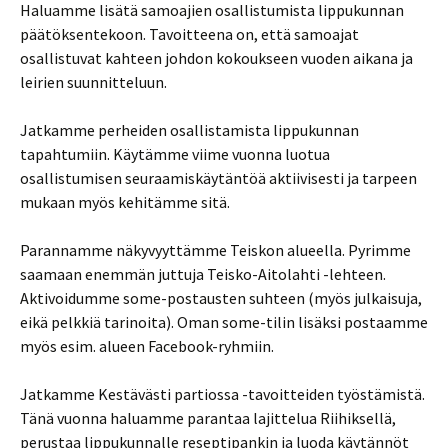
Haluamme lisätä samoajien osallistumista lippukunnan
päätöksentekoon. Tavoitteena on, että samoajat
osallistuvat kahteen johdon kokoukseen vuoden aikana ja
leirien suunnitteluun.
Jatkamme perheiden osallistamista lippukunnan
tapahtumiin. Käytämme viime vuonna luotua
osallistumisen seuraamiskäytäntöä aktiivisesti ja tarpeen
mukaan myös kehitämme sitä.
Parannamme näkyvyyttämme Teiskon alueella. Pyrimme
saamaan enemmän juttuja Teisko-Aitolahti -lehteen.
Aktivoidumme some-postausten suhteen (myös julkaisuja,
eikä pelkkiä tarinoita). Oman some-tilin lisäksi postaamme
myös esim. alueen Facebook-ryhmiin.
Jatkamme Kestävästi partiossa -tavoitteiden työstämistä.
Tänä vuonna haluamme parantaa lajittelua Riihiksellä,
perustaa lippukunnalle reseptipankin ja luoda käytännöt