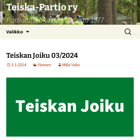
Siirry
Teiska-Partio ry
sisältöön
Partiota Teiskossa vuodesta 1977
Haku:
Valikko
Teiskan Joiku 03/2024
3.3.2024
Yleinen
Milla Valio